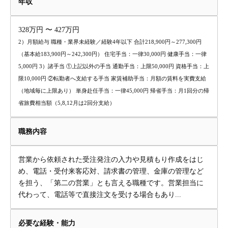
年収
328万円 〜 427万円
2）月額給与 職種・業界未経験／経験4年以下 合計218,900円～277,300円
（基本給183,900円～242,300円） 住宅手当：一律30,000円 健康手当：一律
5,000円 3）諸手当 ①上記以外の手当 通勤手当：上限50,000円 資格手当：上
限10,000円 ②転勤者へ支給する手当 家賃補助手当：月額の賃料を実費支給
（地域毎に上限あり） 単身赴任手当：一律45,000円 帰省手当：月1回分の帰
省旅費相当額（5,8,12月は2回分支給）
職務内容
営業から依頼された受注発注の入力や見積もり作成をはじ
め、電話・受付来客応対、請求書の管理、金庫の管理など
を担う、「第二の営業」とも言える職種です。営業担当に
代わって、電話等で直接注文を受ける場合もあり...
必要な経験・能力