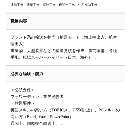
通勤手当、残業手当、家族手当、通関士手当、住宅補助手当
職務内容
プラント系の輸送を担当（輸送モード：海上輸出入、航空
輸出入）
重量物、大型装置などの輸送見積を作成、事前準備、各種
手配、現場スーパーバイザー（日本、海外）...
必要な経験・能力
＜必須要件＞
フォワーディング業界経験者
＜歓迎要件＞
英語スキルの高い方（TOEICスコア550以上）、PCスキルの
高い方（Excel, Word, PowerPoint）
通関士、国際複合輸送士、...