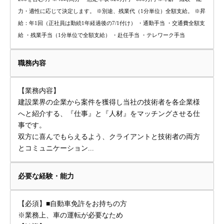
力・適性に応じて決定します。 ※別途、残業代（1分単位）全額支給。 ※昇
給：年1回（正社員は勤続1年経過後の7/1付け） ・通勤手当 ・交通費全額支
給 ・残業手当（1分単位で全額支給） ・赴任手当 ・テレワーク手当
職務内容
【業務内容】
建設業界の企業から案件を獲得し当社の技術者を各企業様
へと紹介する、『仕事』と『人材』をマッチングさせる仕
事です。
双方に喜んでもらえるよう、クライアントと技術者の両方
とコミュニケーション...
必要な経験・能力
【必須】■自動車免許をお持ちの方
※業務上、車の運転が必要なため