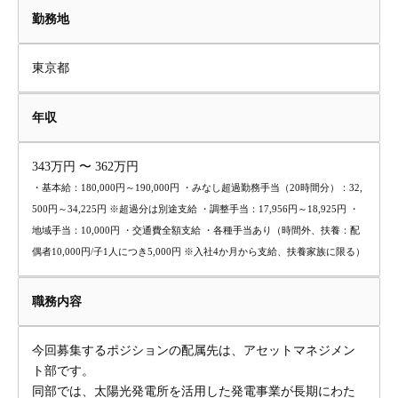
勤務地
東京都
年収
343万円 〜 362万円
・基本給：180,000円～190,000円 ・みなし超過勤務手当（20時間分）：32,
500円～34,225円 ※超過分は別途支給 ・調整手当：17,956円～18,925円 ・
地域手当：10,000円 ・交通費全額支給 ・各種手当あり（時間外、扶養：配
偶者10,000円/子1人につき5,000円 ※入社4か月から支給、扶養家族に限る）
職務内容
今回募集するポジションの配属先は、アセットマネジメン
ト部です。
同部では、太陽光発電所を活用した発電事業が長期にわた