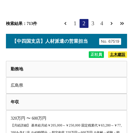
1
2
3
4
検索結果：713件
【中四国支店】人材派遣の営業担当
No.
正社員
土木建設
勤務地
広島県
年収
320万円 〜 600万円
【月給詳細】 基本給月給￥205,000～￥250,000 固定残業代￥63,280～￥77,
200を含む/月 ※40時間分 ・想定年収 320万円～600万円 ※年齢・経験・能