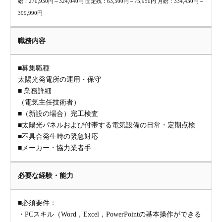
給：270,930円～324,040円 固定残：63,500円～75,950円 月給：334,430円～
399,990円
職務内容
■募集職種
太陽光発電所の運用・保守
■ 業務詳細
（電気主任技術者）
■（新設の場合）完工検査
■太陽光パネルおよび付帯する電気設備の日常・定期点検
■不具合発生時の緊急対応
■メーカー・協力業者手...
必要な経験・能力
■必須要件：
・PCスキル（Word，Excel，PowerPointの基本操作ができる