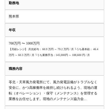
勤務地
熊本県
年収
700万円 〜 1000万円
【月給レンジ】 月次給与： 60.9 万円 ～ 79.2 万円 / 月 └うち基本給： 46.4
万円 ～ 60.3 万円 / 月 └うち業務手当：145,000円 ～ 188,600 円 / 月
職務内容
苓北・天草風力発電所にて、風力発電設備がトラブルなく
安全に、かつ高稼働率を維持し続けられるよう、現地の運
転（オペレーション）・保守（メンテナンス）を管理する
業務をお任せします。現地のメンテナンス協力会...