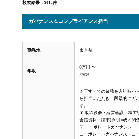
検索結果：5012件
ガバナンス＆コンプライアンス担当
勤務地
東京都
0万円 〜
年収
応相談
以下すべての業務を入社時か
ら担当いただき、段階的にガ
す。
① 取締役会・経営会議・株主
会議資料・議事録の作成／関
② コーポレートガバナンス
コーポレートガバナンス・コ