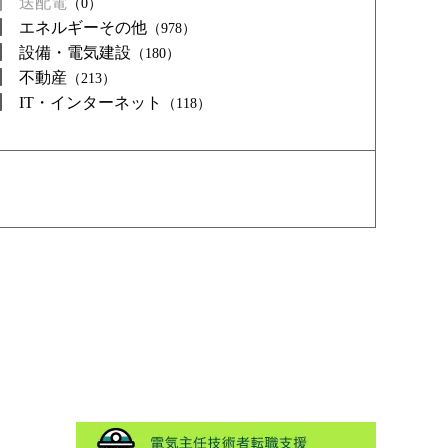
送配電
（0）
エネルギーその他
（978）
設備・電気建設
（180）
不動産
（213）
IT・インターネット
（118）