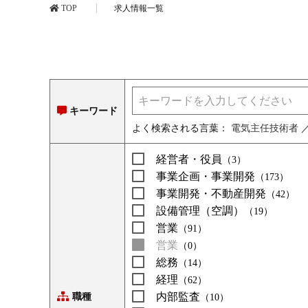
TOP
求人情報一覧
キーワード
よく検索される言葉：
電気主任技術者
経営者・役員
（3）
事業企画・事業開発
（173）
事業開発・不動産開発
（42）
設備管理（空調）
（19）
営業
（91）
営業
（0）
総務
（14）
経理
（62）
内部監査
職種
（10）