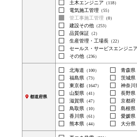
土木エンジニア
（118）
電気施工管理
（55）
管工事施工管理
（0）
建設その他
（253）
品質保証
（2）
生産管理・工場長
（22）
セールス・サービスエンジニ
その他
（236）
北海道
青森県
（100）
福島県
茨城県
（73）
東京都
神奈川
（1647）
山梨県
長野県
（41）
都道府県
滋賀県
京都府
（47）
鳥取県
島根県
（10）
香川県
愛媛県
（61）
熊本県
大分県
（44）