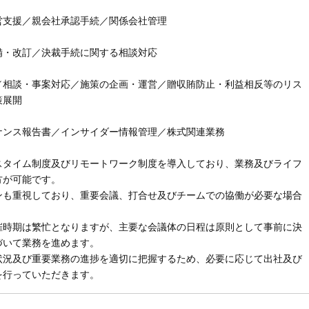
営支援／親会社承認手続／関係会社管理
備・改訂／決裁手続に関する相談対応
／相談・事案対応／施策の企画・運営／贈収賄防止・利益相反等のリス
策展開
ナンス報告書／インサイダー情報管理／株式関連業務
スタイム制度及びリモートワーク制度を導入しており、業務及びライフ
方が可能です。
ンも重視しており、重要会議、打合せ及びチームでの協働が必要な場合
。
催時期は繁忙となりますが、主要な会議体の日程は原則として事前に決
づいて業務を進めます。
状況及び重要業務の進捗を適切に把握するため、必要に応じて出社及び
を行っていただきます。