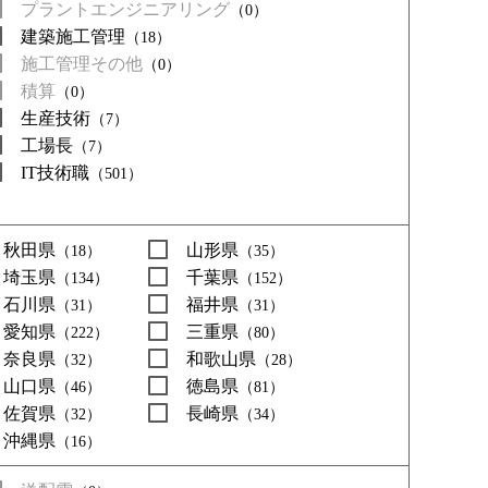
プラントエンジニアリング
（0）
建築施工管理
（18）
施工管理その他
（0）
積算
（0）
生産技術
（7）
工場長
（7）
IT技術職
（501）
秋田県
山形県
（18）
（35）
埼玉県
千葉県
（134）
（152）
石川県
福井県
（31）
（31）
愛知県
三重県
（222）
（80）
奈良県
和歌山県
（32）
（28）
山口県
徳島県
（46）
（81）
佐賀県
長崎県
（32）
（34）
沖縄県
（16）