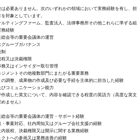
験は必要ありません。次のいずれかの領域において実務経験を有し、担
方を対象としています。
サルティングファーム、監査法人、法律事務所その他これらに準ずる組
実務経験
主総会等の重要会議体の運営
はグループガバナンス
統制
規程又は決裁権限
事務又はインサイダー取引管理
ネジメントその他複数部門にまたがる重要業務
との調整、成果物の作成及び必要な手続を主体的に担当した経験
及びコミュニケーション能力
が作成した英文について、内容を確認できる程度の英語力（高度な英文
求めません）
主総会等の重要会議体の運営・サポート経験
談・事案対応、社内周知又はグループ会社支援の経験
社内規程、決裁権限又は開示に関する業務経験
ェクトへの参画又は業務改善の経験