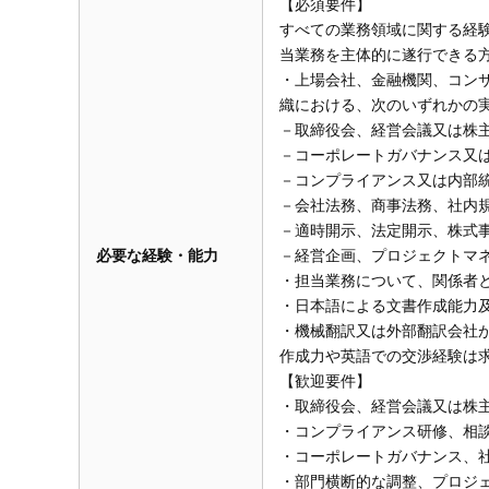
【必須要件】
すべての業務領域に関する経
当業務を主体的に遂行できる
・上場会社、金融機関、コン
織における、次のいずれかの
－取締役会、経営会議又は株
－コーポレートガバナンス又
－コンプライアンス又は内部
－会社法務、商事法務、社内
－適時開示、法定開示、株式
必要な経験・能力
－経営企画、プロジェクトマ
・担当業務について、関係者
・日本語による文書作成能力
・機械翻訳又は外部翻訳会社
作成力や英語での交渉経験は
【歓迎要件】
・取締役会、経営会議又は株
・コンプライアンス研修、相
・コーポレートガバナンス、
・部門横断的な調整、プロジ