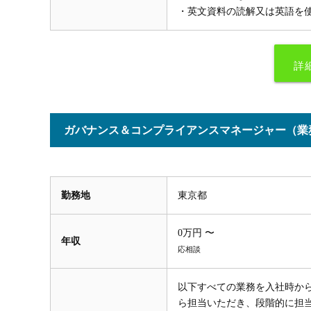
・英文資料の読解又は英語を
詳
ガバナンス＆コンプライアンスマネージャー（業
勤務地
東京都
0万円 〜
年収
応相談
以下すべての業務を入社時か
ら担当いただき、段階的に担