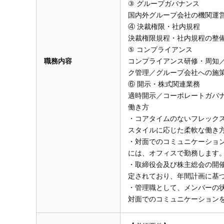
③ グループガバナンス
国内外グループ会社の機関運
④ 決裁権限・社内規程
決裁権限規程・社内規程の整
⑤ コンプライアンス
職務内容
コンプライアンス研修・周知
ク管理／グループ会社への施
⑥ 開示・株式関連業務
適時開示／コーポレートガバ
働き方
・コアタイムのないフレック
スタイルに応じた柔軟な働き
・対面でのコミュニケーショ
には、オフィスで勤務します
・取締役会及び株主総会の開
定されており、年間計画に基
・管理職として、メンバーの
対面でのコミュニケーション