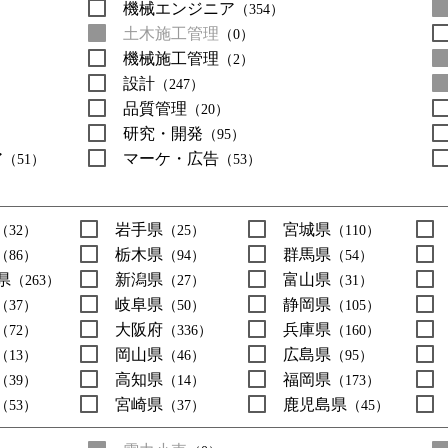
機械エンジニア
（354）
土木施工管理
（0）
機械施工管理
（2）
設計
（247）
品質管理
（20）
研究・開発
（95）
ア
マーケ・広告
（51）
（53）
岩手県
宮城県
（32）
（25）
（110）
栃木県
群馬県
（86）
（94）
（54）
県
新潟県
富山県
（263）
（27）
（31）
岐阜県
静岡県
（37）
（50）
（105）
大阪府
兵庫県
（72）
（336）
（160）
岡山県
広島県
（13）
（46）
（95）
高知県
福岡県
（39）
（14）
（173）
宮崎県
鹿児島県
（53）
（37）
（45）