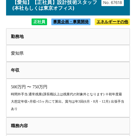
【愛知】【正社員】設計技術スタッフ
No.
(本社もしくは東京オフィス)
正社員
事業企画・事業開発
エネルギーその他
勤務地
愛知県
年収
500万円 〜 750万円
時間外手当:通常残業(課長職以上は残業代の対象外となります) ※初年度最
大想定年収=月収×15ヶ月にて算出。賞与は年3回(6月・8月・12月) 出張手当
あり
職務内容