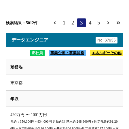
1
2
3
4
5
検索結果：5012件
データエンジニア
No.
正社員
事業企画・事業開発
エネルギーその他
勤務地
東京都
年収
420万円 〜 1001万円
月給：350,000円～834,000円 月給内訳 基本給 248,800円＋固定残業代91,20
0円＋在宅勤務手当代10,000円～基本給606,900円+固定残業代217,100円＋在