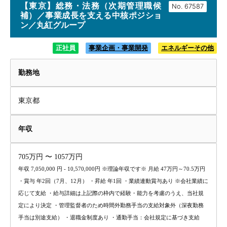
【東京】総務・法務（次期管理職候
No.
補）／事業成長を支える中核ポジショ
ン／丸紅グループ
正社員
事業企画・事業開発
エネルギーその他
勤務地
東京都
年収
705万円 〜 1057万円
年収 7,050,000 円 - 10,570,000円 ※理論年収です※ 月給 47万円～70.5万円
・賞与 年2回（7月、12月） ・昇給 年1回 ・業績連動賞与あり ※会社業績に
応じて支給 ・給与詳細は上記際の枠内で経験・能力を考慮のうえ、当社規
定により決定 ・管理監督者のため時間外勤務手当の支給対象外（深夜勤務
手当は別途支給） ・退職金制度あり ・通勤手当：会社規定に基づき支給