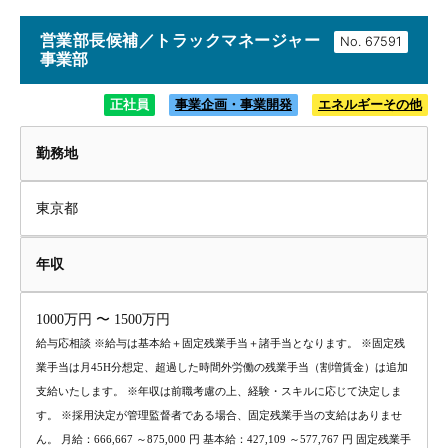
営業部長候補／トラックマネージャー
No.
事業部
正社員
事業企画・事業開発
エネルギーその他
勤務地
東京都
年収
1000万円 〜 1500万円
給与応相談 ※給与は基本給＋固定残業手当＋諸手当となります。 ※固定残
業手当は月45H分想定、超過した時間外労働の残業手当（割増賃金）は追加
支給いたします。 ※年収は前職考慮の上、経験・スキルに応じて決定しま
す。 ※採用決定が管理監督者である場合、固定残業手当の支給はありませ
ん。 月給：666,667 ～875,000 円 基本給：427,109 ～577,767 円 固定残業手