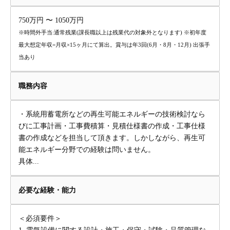
750万円 〜 1050万円
※時間外手当:通常残業(課長職以上は残業代の対象外となります) ※初年度
最大想定年収=月収×15ヶ月にて算出。賞与は年3回(6月・8月・12月) 出張手
当あり
職務内容
・系統用蓄電所などの再生可能エネルギーの技術検討なら
びに工事計画・工事費積算・見積仕様書の作成・工事仕様
書の作成などを担当して頂きます。しかしながら、再生可
能エネルギー分野での経験は問いません。
具体...
必要な経験・能力
＜必須要件＞