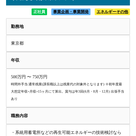
正社員
事業企画・事業開発
エネルギーその他
勤務地
東京都
年収
500万円 〜 750万円
時間外手当:通常残業(課長職以上は残業代の対象外となります) ※初年度最
大想定年収=月収×15ヶ月にて算出。賞与は年3回(6月・8月・12月) 出張手当
あり
職務内容
・系統用蓄電所などの再生可能エネルギーの技術検討なら