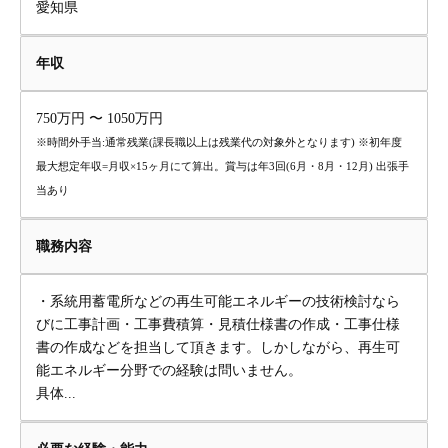
愛知県
年収
750万円 〜 1050万円
※時間外手当:通常残業(課長職以上は残業代の対象外となります) ※初年度
最大想定年収=月収×15ヶ月にて算出。賞与は年3回(6月・8月・12月) 出張手
当あり
職務内容
・系統用蓄電所などの再生可能エネルギーの技術検討なら
びに工事計画・工事費積算・見積仕様書の作成・工事仕様
書の作成などを担当して頂きます。しかしながら、再生可
能エネルギー分野での経験は問いません。
具体...