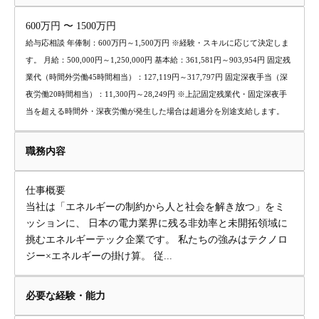
600万円 〜 1500万円
給与応相談 年俸制：600万円～1,500万円 ※経験・スキルに応じて決定しま
す。 月給：500,000円～1,250,000円 基本給：361,581円～903,954円 固定残
業代（時間外労働45時間相当）：127,119円～317,797円 固定深夜手当（深
夜労働20時間相当）：11,300円～28,249円 ※上記固定残業代・固定深夜手
当を超える時間外・深夜労働が発生した場合は超過分を別途支給します。
職務内容
仕事概要
当社は「エネルギーの制約から人と社会を解き放つ」をミ
ッションに、 日本の電力業界に残る非効率と未開拓領域に
挑むエネルギーテック企業です。 私たちの強みはテクノロ
ジー×エネルギーの掛け算。 従...
必要な経験・能力