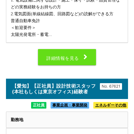
1. 電気設備に関する設計・施工・保守・試験・品質管理な
どの実務経験をお持ちの方
2.電気図面(単線結線図、回路図など)の読解ができる方
普通自動車免許
＜歓迎要件＞
太陽光発電所・蓄電...
詳細情報を見る
【愛知】【正社員】設計技術スタッフ
No.
(本社もしくは東京オフィス)経験者
正社員
事業企画・事業開発
エネルギーその他
勤務地