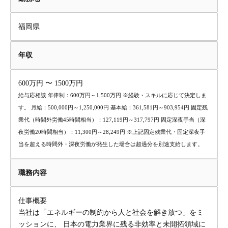
福岡県
年収
600万円 〜 1500万円
給与応相談 年俸制：600万円～1,500万円 ※経験・スキルに応じて決定しま
す。 月給：500,000円～1,250,000円 基本給：361,581円～903,954円 固定残
業代（時間外労働45時間相当）：127,119円～317,797円 固定深夜手当（深
夜労働20時間相当）：11,300円～28,249円 ※上記固定残業代・固定深夜手
当を超える時間外・深夜労働が発生した場合は超過分を別途支給します。
職務内容
仕事概要
当社は「エネルギーの制約から人と社会を解き放つ」をミ
ッションに、 日本の電力業界に残る非効率と未開拓領域に