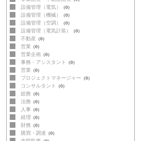
設備管理（電気）
（0）
設備管理（機械）
（0）
設備管理（空調）
（0）
設備管理（電気計装）
（0）
不動産
（0）
営業
（0）
営業企画
（0）
事務・アシスタント
（0）
営業
（0）
プロジェクトマネージャー
（0）
コンサルタント
（0）
総務
（0）
法務
（0）
人事
（0）
経理
（0）
財務
（0）
購買・調達
（0）
内部監査