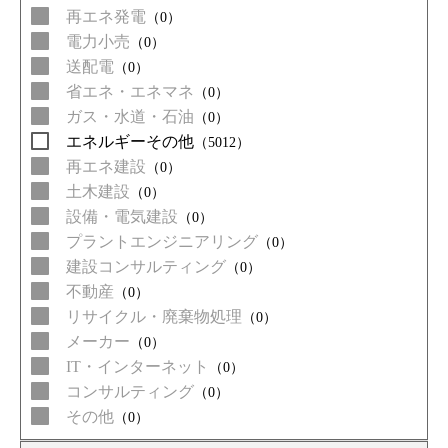
再エネ発電
（0）
電力小売
（0）
送配電
（0）
省エネ・エネマネ
（0）
ガス・水道・石油
（0）
エネルギーその他
（5012）
再エネ建設
（0）
土木建設
（0）
設備・電気建設
（0）
プラントエンジニアリング
（0）
建設コンサルティング
（0）
不動産
（0）
リサイクル・廃棄物処理
（0）
メーカー
（0）
IT・インターネット
（0）
コンサルティング
（0）
その他
（0）