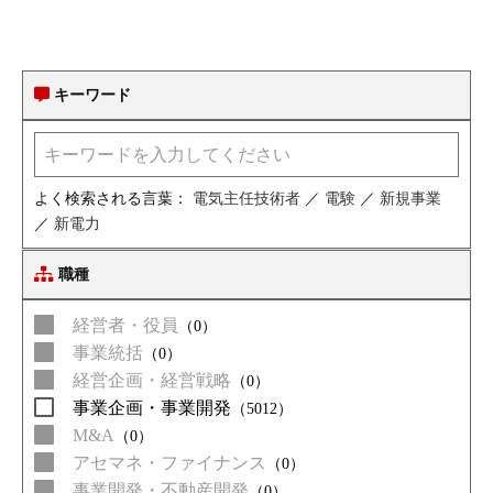
キーワード
よく検索される言葉：
電気主任技術者
／
電験
／
新規事業
／
新電力
職種
経営者・役員
（0）
事業統括
（0）
経営企画・経営戦略
（0）
事業企画・事業開発
（5012）
M&A
（0）
アセマネ・ファイナンス
（0）
事業開発・不動産開発
（0）