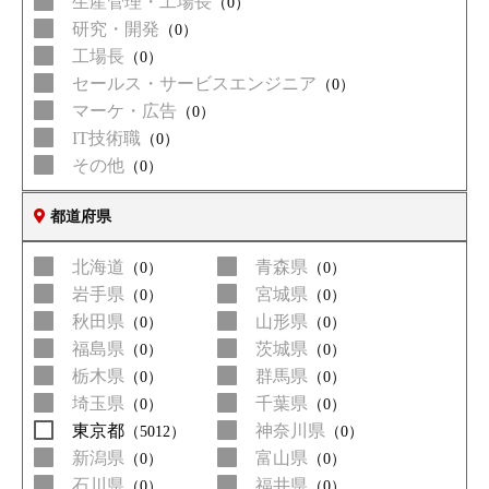
生産管理・工場長
（0）
研究・開発
（0）
工場長
（0）
セールス・サービスエンジニア
（0）
マーケ・広告
（0）
IT技術職
（0）
その他
（0）
都道府県
北海道
青森県
（0）
（0）
岩手県
宮城県
（0）
（0）
秋田県
山形県
（0）
（0）
福島県
茨城県
（0）
（0）
栃木県
群馬県
（0）
（0）
埼玉県
千葉県
（0）
（0）
東京都
神奈川県
（5012）
（0）
新潟県
富山県
（0）
（0）
石川県
福井県
（0）
（0）