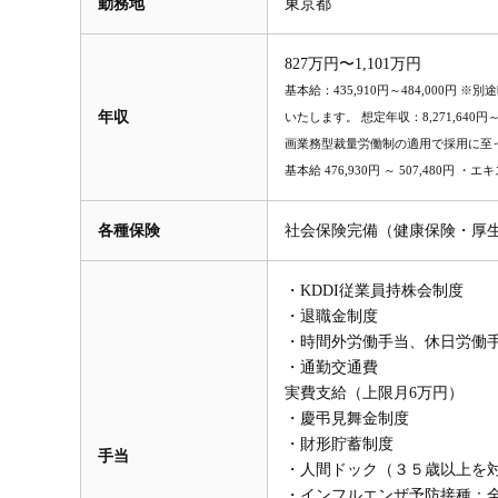
勤務地
東京都
827万円〜1,101万円
基本給：435,910円～484,000円
年収
いたします。 想定年収：8,271,640
画業務型裁量労働制の適用で採用に至った場合 月給
基本給 476,930円 ～ 507,480円 
各種保険
社会保険完備（健康保険・厚
・KDDI従業員持株会制度
・退職金制度
・時間外労働手当、休日労働
・通勤交通費
実費支給（上限月6万円）
・慶弔見舞金制度
・財形貯蓄制度
手当
・人間ドック（３５歳以上を
・インフルエンザ予防接種：