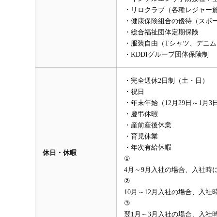
・リロクラブ（各種レジャー施設、宿泊施
・健康保険組合の優待（スポ
・総合福祉団体定期保険
・服装自由（Tシャツ、デニ
・KDDIグループ団体保険制
・完全週休2日制（土・日）
・祝日
・年末年始（12月29日～1月3
・慶弔休暇
・産前産後休業
・育児休業
・年次有給休暇
休日・休暇
①
4月～9月入社の場合、入社時に
②
10月～12月入社の場合、入社
③
翌1月～3月入社の場合、入社