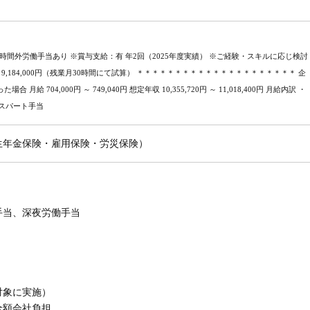
 ※別途時間外労働手当あり ※賞与支給：有 年2回（2025年度実績） ※ご経験・スキルに応じ検討
円～9,184,000円（残業月30時間にて試算） ＊＊＊＊＊＊＊＊＊＊＊＊＊＊＊＊＊＊＊＊＊ 企
 704,000円 ～ 749,040円 想定年収 10,355,720円 ～ 11,018,400円 月給内訳 ・
・エキスパート手当
生年金保険・雇用保険・労災保険）
手当、深夜労働手当
対象に実施）
全額会社負担