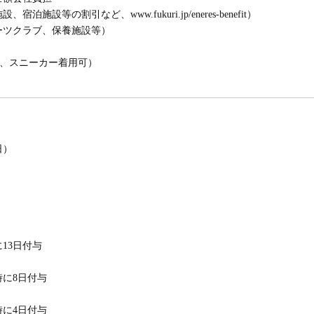
設等の割引など、www.fukuri.jp/eneres-benefit）
ーツクラブ、保養施設等）
ム、スニーカー着用可）
日）
13日付与
時に8日付与
時に4日付与