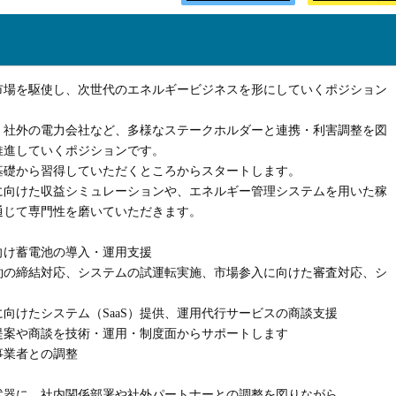
市場を駆使し、次世代のエネルギービジネスを形にしていくポジション
、社外の電力会社など、多様なステークホルダーと連携・利害調整を図
推進していくポジションです。
基礎から習得していただくところからスタートします。
に向けた収益シミュレーションや、エネルギー管理システムを用いた稼
通じて専門性を磨いていただきます。
向け蓄電池の導入・運用支援
約の締結対応、システムの試運転実施、市場参入に向けた審査対応、シ
向けたシステム（SaaS）提供、運用代行サービスの商談支援
提案や商談を技術・運用・制度面からサポートします
事業者との調整
武器に、社内関係部署や社外パートナーとの調整を図りながら、