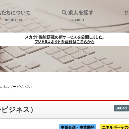
私たちについて
求人を探す
ABOUT US
SEARCH
（次世代エネルギービジネス）｜環境ビ
スカウト機能搭載の新サービスを公開しました。
フジHRコネクトの登録はこちらから
エネルギービジネス）
ービジネス）
66842
事業企画・事業開発
エネルギーその