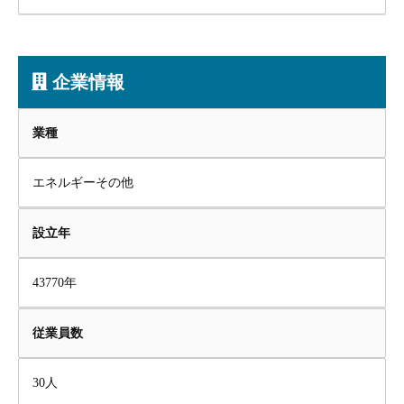
企業情報
業種
エネルギーその他
設立年
43770年
従業員数
30人