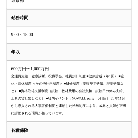
東京都
勤務時間
9:00～18:00
年収
600万円〜1,000万円
交通費支給、健康診断、役職手当、社員割引制度 ■健康診断（年1回） ■産
休・育休制度 ＜その他社内制度＞ ■研修制度（基礎座学研修、現場研修な
ど） ■資格取得支援制度（試験・教材費用の会社負担、試験日の休み支給、
工具の貸し出しなど） ■社内イベント→NOWALL party（月1回） 25年11月
から導入される人事評価制度と連動した給与制度により、成果と貢献が正当
に評価される環境が整っています。
各種保険