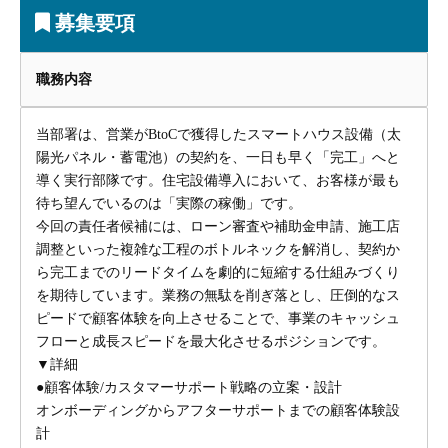
募集要項
職務内容
当部署は、営業がBtoCで獲得したスマートハウス設備（太
陽光パネル・蓄電池）の契約を、一日も早く「完工」へと
導く実行部隊です。住宅設備導入において、お客様が最も
待ち望んでいるのは「実際の稼働」です。
今回の責任者候補には、ローン審査や補助金申請、施工店
調整といった複雑な工程のボトルネックを解消し、契約か
ら完工までのリードタイムを劇的に短縮する仕組みづくり
を期待しています。業務の無駄を削ぎ落とし、圧倒的なス
ピードで顧客体験を向上させることで、事業のキャッシュ
フローと成長スピードを最大化させるポジションです。
▼詳細
●顧客体験/カスタマーサポート戦略の立案・設計
オンボーディングからアフターサポートまでの顧客体験設
計