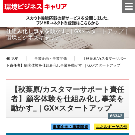
スカウト機能搭載の新サービスを公開しました。
フジHRコネクトの登録はこちらから
【秋葉原/カスタマーサポート責任者】顧客体験を
仕組み化し事業を動かす_｜GX×スタートアップ｜
環境ビジネスキャリア
TOP
事業企画・事業開発
【秋葉原/カスタマーサポー
ト責任者】顧客体験を仕組み化し事業を動かす_｜GX×スタートアップ
【秋葉原/カスタマーサポート責任
者】顧客体験を仕組み化し事業を
動かす_｜GX×スタートアップ
66342
事業企画・事業開発
エネルギーその他