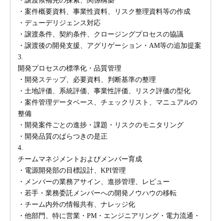
・譲渡候補先の探索、関係構築
・案件概要資料、事業性資料、リスク整理資料等の作成
・デューデリジェンス対応
・譲渡条件、契約条件、クロージングプロセスの協議
・譲渡後の開発支援、アグリゲーション・AM等の追加提案
3.
開発プロセスの標準化・品質管理
・開発ステップ、必要資料、判断基準の整理
・土地評価、系統評価、事業性評価、リスク評価の型化
・案件管理データベース、チェックリスト、マニュアルの
整備
・開発案件ごとの進捗・課題・リスクのモニタリング
・開発品質のばらつきの是正
4.
チームマネジメントおよびメンバー育成
・電源開発部の目標設計、KPI管理
・メンバーの業務アサイン、進捗管理、レビュー
・若手・業務委託メンバーへの開発ノウハウの移転
・チーム内外の情報共有、ナレッジ化
・他部門、特に営業・PM・エンジニアリング・電力流通・