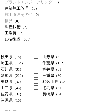
プラントエンジニアリング
（0）
建築施工管理
（18）
施工管理その他
（0）
積算
（0）
生産技術
（7）
工場長
（7）
IT技術職
（501）
秋田県
山形県
（18）
（35）
埼玉県
千葉県
（134）
（152）
石川県
福井県
（31）
（31）
愛知県
三重県
（222）
（80）
奈良県
和歌山県
（32）
（28）
山口県
徳島県
（46）
（81）
佐賀県
長崎県
（32）
（34）
沖縄県
（16）