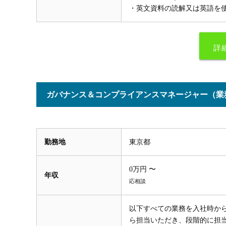
・英文資料の読解又は英語を
詳
ガバナンス＆コンプライアンスマネージャー（業
勤務地
東京都
0万円 〜
年収
応相談
以下すべての業務を入社時か
ら担当いただき、段階的に担