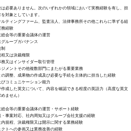
験は必要ありません。次のいずれかの領域において実務経験を有し、担
方を対象としています。
サルティングファーム、監査法人、法律事務所その他これらに準ずる組
実務経験
主総会等の重要会議体の運営
はグループガバナンス
統制
規程又は決裁権限
事務又はインサイダー取引管理
ネジメントその他複数部門にまたがる重要業務
との調整、成果物の作成及び必要な手続を主体的に担当した経験
及びコミュニケーション能力
が作成した英文について、内容を確認できる程度の英語力（高度な英文
求めません）
主総会等の重要会議体の運営・サポート経験
談・事案対応、社内周知又はグループ会社支援の経験
社内規程、決裁権限又は開示に関する業務経験
ェクトへの参画又は業務改善の経験