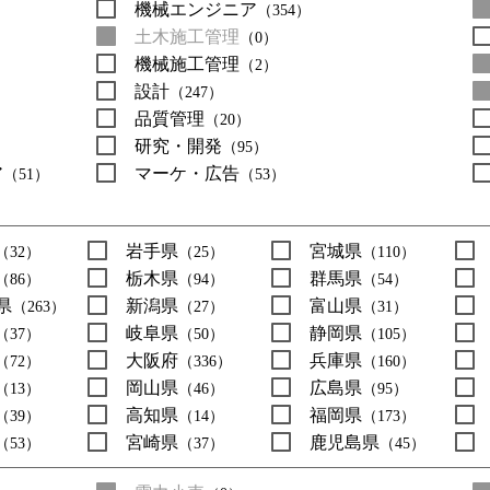
機械エンジニア
（354）
土木施工管理
（0）
機械施工管理
（2）
設計
（247）
品質管理
（20）
研究・開発
（95）
ア
マーケ・広告
（51）
（53）
岩手県
宮城県
（32）
（25）
（110）
栃木県
群馬県
（86）
（94）
（54）
県
新潟県
富山県
（263）
（27）
（31）
岐阜県
静岡県
（37）
（50）
（105）
大阪府
兵庫県
（72）
（336）
（160）
岡山県
広島県
（13）
（46）
（95）
高知県
福岡県
（39）
（14）
（173）
宮崎県
鹿児島県
（53）
（37）
（45）