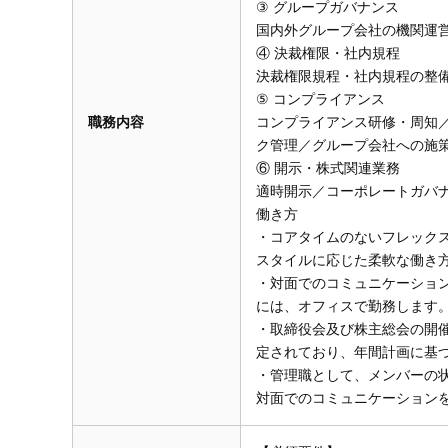
③ グループガバナンス
国内外グループ会社の機関運
④ 決裁権限・社内規程
決裁権限規程・社内規程の整
⑤ コンプライアンス
職務内容
コンプライアンス研修・周知
ク管理／グループ会社への施
⑥ 開示・株式関連業務
適時開示／コーポレートガバ
働き方
・コアタイムのないフレック
スタイルに応じた柔軟な働き
・対面でのコミュニケーショ
には、オフィスで勤務します
・取締役会及び株主総会の開
定されており、年間計画に基
・管理職として、メンバーの
対面でのコミュニケーション