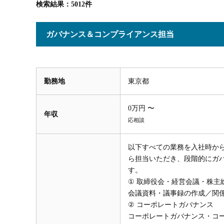
検索結果：5012件
ガバナンス＆コンプライアンス担当
勤務地
東京都
0万円 〜
年収
応相談
以下すべての業務を入社時か
ら担当いただき、段階的にガ
す。
① 取締役会・経営会議・株主
会議資料・議事録の作成／関
② コーポレートガバナンス
コーポレートガバナンス・コ