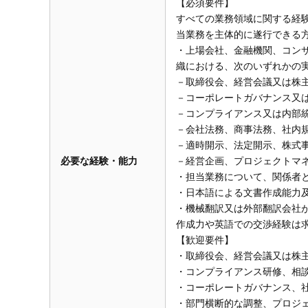
【必須要件】
すべての業務領域に関する経
当業務を主体的に遂行できる
・上場会社、金融機関、コン
織における、次のいずれかの
－取締役会、経営会議又は株
－コーポレートガバナンス又
－コンプライアンス又は内部
－会社法務、商事法務、社内
－適時開示、法定開示、株式
必要な経験・能力
－経営企画、プロジェクトマ
・担当業務について、関係者
・日本語による文書作成能力
・機械翻訳又は外部翻訳会社
作成力や英語での交渉経験は
【歓迎要件】
・取締役会、経営会議又は株
・コンプライアンス研修、相
・コーポレートガバナンス、
・部門横断的な調整、プロジ