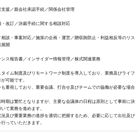
営支援／親会社承認手続／関係会社管理
備・改訂／決裁手続に関する相談対応
／相談・事案対応／施策の企画・運営／贈収賄防止・利益相反等のリス
策展開
ナンス報告書／インサイダー情報管理／株式関連業務
スタイム制度及びリモートワーク制度を導入しており、業務及びライフ
方が可能です。
ンも重視しており、重要会議、打合せ及びチームでの協働が必要な場合
。
催時期は繁忙となりますが、主要な会議体の日程は原則として事前に決
づいて業務を進めます。
状況及び重要業務の進捗を適切に把握するため、必要に応じて出社及び
を行っていただきます。