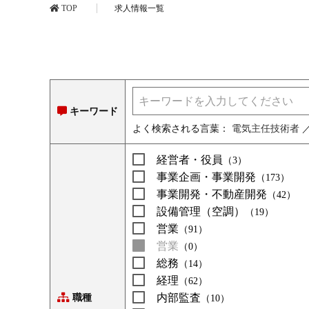
TOP
求人情報一覧
キーワード
よく検索される言葉：
電気主任技術者
経営者・役員
（3）
事業企画・事業開発
（173）
事業開発・不動産開発
（42）
設備管理（空調）
（19）
営業
（91）
営業
（0）
総務
（14）
経理
（62）
内部監査
職種
（10）