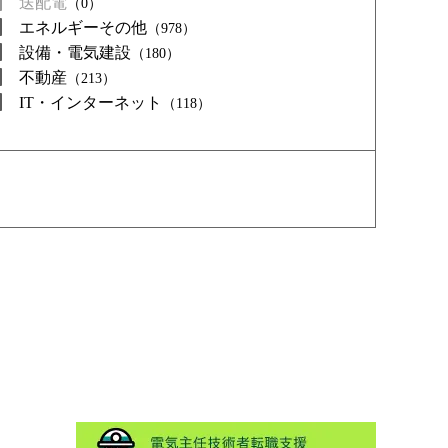
送配電
（0）
エネルギーその他
（978）
設備・電気建設
（180）
不動産
（213）
IT・インターネット
（118）