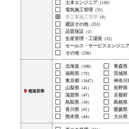
土木エンジニア
（118）
電気施工管理
（55）
管工事施工管理
（0）
建設その他
（253）
品質保証
（2）
生産管理・工場長
（22）
セールス・サービスエンジニ
その他
（236）
北海道
青森県
（100）
福島県
茨城県
（73）
東京都
神奈川
（1647）
山梨県
長野県
（41）
都道府県
滋賀県
京都府
（47）
鳥取県
島根県
（10）
香川県
愛媛県
（61）
熊本県
大分県
（44）