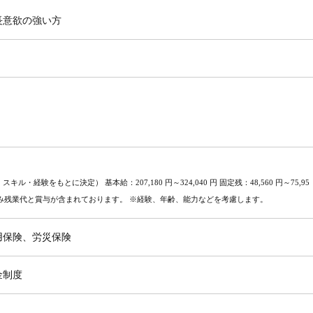
長意欲の強い方
キル・経験をもとに決定） 基本給：207,180 円～324,040 円 固定残：48,560 円～75,95
の見込み残業代と賞与が含まれております。 ※経験、年齢、能力などを考慮します。
用保険、労災保険
金制度