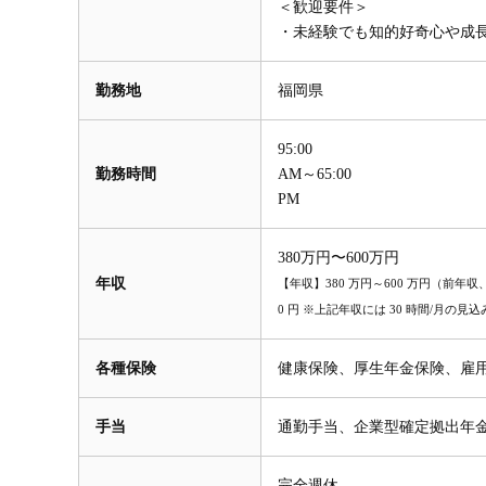
＜歓迎要件＞
・未経験でも知的好奇心や成
勤務地
福岡県
95:00
勤務時間
AM～65:00
PM
380万円〜600万円
年収
【年収】380 万円～600 万円（前年収、ス
0 円 ※上記年収には 30 時間/月
各種保険
健康保険、厚生年金保険、雇
手当
通勤手当、企業型確定拠出年
完全週休