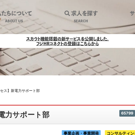
私たちについて
求人を探す
ABOUT US
SEARCH
マーサクセス】新電力サポート部｜環境
スカウト機能搭載の新サービスを公開しました。
フジHRコネクトの登録はこちらから
クセス】新電力サポート部
電力サポート部
65799
事業企画・事業開発
コンサルティン