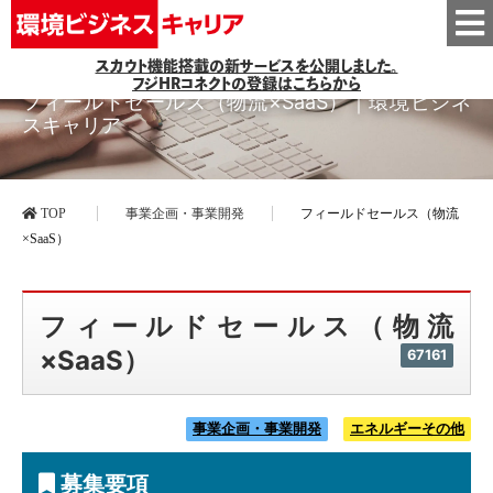
スカウト機能搭載の新サービスを公開しました。
フジHRコネクトの登録はこちらから
フィールドセールス（物流×SaaS）｜環境ビジネ
スキャリア
TOP
事業企画・事業開発
フィールドセールス（物流
×SaaS）
フィールドセールス（物流
×SaaS）
67161
事業企画・事業開発
エネルギーその他
募集要項