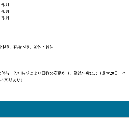
円/月
円/月
円/月
始休暇、有給休暇、産休・育休
付与（入社時期により日数の変動あり。勤続年数により最大20日）そ
暇の変動あり）