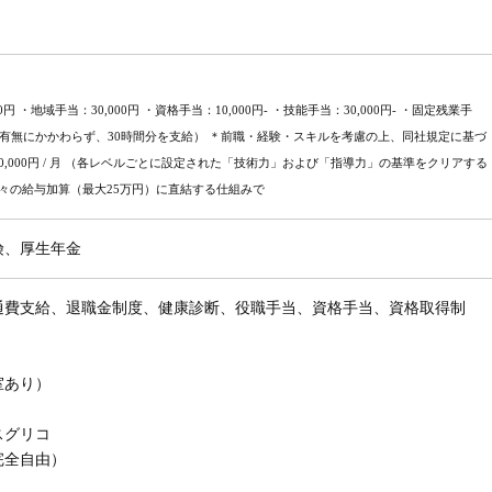
00円 ・地域手当：30,000円 ・資格手当：10,000円- ・技能手当：30,000円- ・固定残業手
間外労働の有無にかかわらず、30時間分を支給） ＊前職・経験・スキルを考慮の上、同社規定に基づ
 250,000円 / 月 （各レベルごとに設定された「技術力」および「指導力」の基準をクリアする
々の給与加算（最大25万円）に直結する仕組みで
険、厚生年金
通費支給、退職金制度、健康診断、役職手当、資格手当、資格取得制
室あり）
スグリコ
完全自由）