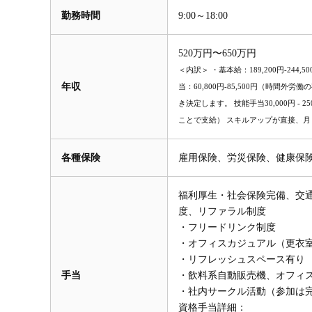
勤務時間
9:00～18:00
520万円〜650万円
＜内訳＞ ・基本給：189,200円-244,5
年収
当：60,800円-85,500円（時
き決定します。 技能手当30,000円 -
ことで支給） スキルアップが直接、月
各種保険
雇用保険、労災保険、健康保
福利厚生・社会保険完備、交
度、リファラル制度
・フリードリンク制度
・オフィスカジュアル（更衣
・リフレッシュスペース有り
手当
・飲料系自動販売機、オフィ
・社内サークル活動（参加は
資格手当詳細：