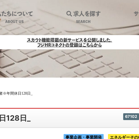
私たちについて
求人を探す
ABOUT US
SEARCH
業務従事者※年間休日128日_｜環境ビ
スカウト機能搭載の新サービスを公開しました。
フジHRコネクトの登録はこちらから
※年間休日128日_
128日_
67102
事業企画・事業開発
エネルギーその