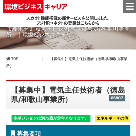
スカウト機能搭載の新サービスを公開しました。
フジHRコネクトの登録はこちらから
【募集中】電気主任技術者（徳島県/和歌山事業
所）｜環境ビジネスキャリア
TOP
【募集中】電気主任技術者（徳島県/和歌山事業
所）
【募集中】電気主任技術者（徳島
県/和歌山事業所）
66807
本ポジションは満75歳が定年となります。
エネルギーその他
募集要項