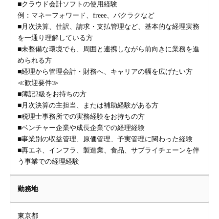
■クラウド会計ソフトの使用経験
例：マネーフォワード、freee、バクラクなど
■月次決算、仕訳、請求・支払管理など、基本的な経理実務
を一通り理解している方
■未整備な環境でも、周囲と連携しながら前向きに業務を進
められる方
■経理から管理会計・財務へ、キャリアの幅を広げたい方
≪歓迎要件≫
■簿記2級をお持ちの方
■月次決算の主担当、または補助経験がある方
■税理士事務所での実務経験をお持ちの方
■ベンチャー企業や成長企業での経理経験
■事業別の収益管理、原価管理、予実管理に関わった経験
■再エネ、インフラ、製造業、食品、サプライチェーンを伴
う事業での経理経験
勤務地
東京都