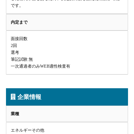
です。
内定まで
面接回数
2回
選考
筆記試験:無
一次通過者のみWEB適性検査有
企業情報
業種
エネルギーその他