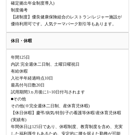
確定拠出年金制度導入)
制度備考
【諸制度】優良健康保険組合のレストラン/レジャー施設が
優待利用可です。人気テーマパーク割引等もあります。
休日・休暇
年間125日
内訳:完全週休二日制、土曜日曜祝日
有給休暇
入社半年経過時点10日
最高付与日数20日
試用期間3ヵ月後に1~10日付与されます
■その他
その他(※完全週休二日制、産休育児休暇)
【休日休暇】慶弔/病気/特別/子の看護等休暇/産休育児休暇
(実績有)
年間休日は125日であり、休暇制度、教育制度を含め、充実
した福利厚生もあるため、安定的に腰を据えた勤務が可能