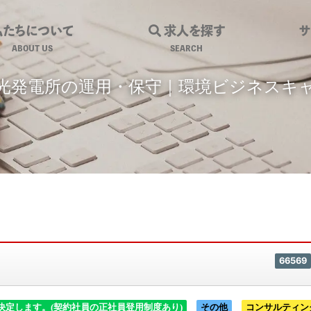
私たちについて
求人を探す
ABOUT US
SEARCH
光発電所の運用・保守｜環境ビジネスキ
66569
決定します。(契約社員の正社員登用制度あり)
その他
コンサルティン