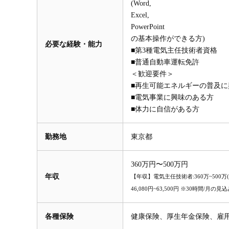
(Word,
Excel,
PowerPoint
の基本操作ができる方)
必要な経験・能力
■第3種電気主任技術者資格
■普通自動車運転免許
＜歓迎要件＞
■再生可能エネルギーの普及に
■電気事業に興味のある方
■体力に自信がある方
勤務地
東京都
360万円〜500万円
年収
【年収】電気主任技術者:360万~500万(経験
46,080円~63,500円 ※30時間/
各種保険
健康保険、厚生年金保険、雇