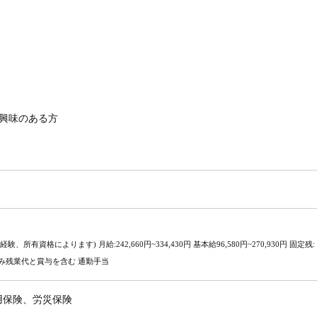
興味のある方
、所有資格によります) 月給:242,660円~334,430円 基本給96,580円~270,930円 固定残:
月の見込み残業代と賞与を含む 通勤手当
用保険、労災保険