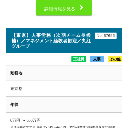
詳細情報を見る
【東京】人事労務（次期チーム長候
No.
補）／マネジメント経験者歓迎／丸紅
グループ
正社員
人事
その他
勤務地
東京都
年収
0万円 〜 630万円
※理論年収です※ 月給 35万円～44万円 （固定残業代30時間分を含む/超過