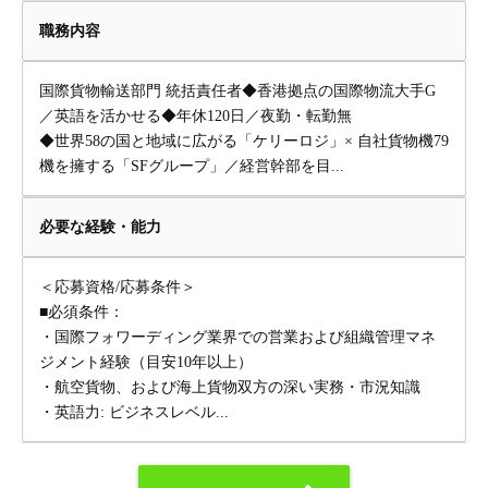
職務内容
国際貨物輸送部門 統括責任者◆香港拠点の国際物流大手G
／英語を活かせる◆年休120日／夜勤・転勤無
◆世界58の国と地域に広がる「ケリーロジ」× 自社貨物機79
機を擁する「SFグループ」／経営幹部を目...
必要な経験・能力
＜応募資格/応募条件＞
■必須条件：
・国際フォワーディング業界での営業および組織管理マネ
ジメント経験（目安10年以上）
・航空貨物、および海上貨物双方の深い実務・市況知識
・英語力: ビジネスレベル...