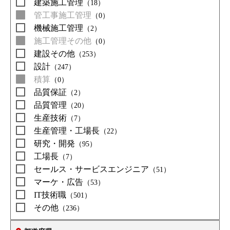
建築施工管理
（18）
管工事施工管理
（0）
機械施工管理
（2）
施工管理その他
（0）
建設その他
（253）
設計
（247）
積算
（0）
品質保証
（2）
品質管理
（20）
生産技術
（7）
生産管理・工場長
（22）
研究・開発
（95）
工場長
（7）
セールス・サービスエンジニア
（51）
マーケ・広告
（53）
IT技術職
（501）
その他
（236）