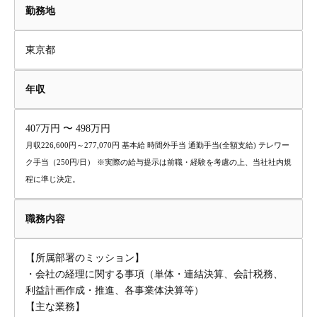
勤務地
東京都
年収
407万円 〜 498万円
月収226,600円～277,070円 基本給 時間外手当 通勤手当(全額支給) テレワー
ク手当（250円/日） ※実際の給与提示は前職・経験を考慮の上、当社社内規
程に準じ決定。
職務内容
【所属部署のミッション】
・会社の経理に関する事項（単体・連結決算、会計税務、
利益計画作成・推進、各事業体決算等）
【主な業務】