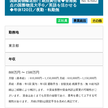
国際貨物輸送部門 統括責任者◆香港拠
No.
点の国際物流大手G／英語を活かせる
◆年休120日／夜勤・転勤無
正社員
事業統括
その他
勤務地
東京都
年収
800万円 〜 1500万円
月額（基本給）：610,000円～1,150,000円 月給：610,000円～1,150,000円
昇給・昇格：年1回 賞与：年1回 通勤手当：全額支給 残業手当：無 ※給与詳
細はご経験により検討します。 ※賃金形態や賃金内訳は変更の可能性がご
ざいます。 賃金はあくまでも目安の金額であり、選考を通じて上下する可
能性があります。 月給(月額)は固定手当を含めた表記です。