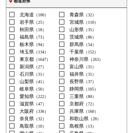
都道府県
北海道
青森県
（100）
（32）
岩手県
宮城県
（25）
（110）
秋田県
山形県
（18）
（35）
福島県
茨城県
（73）
（86）
栃木県
群馬県
（94）
（54）
埼玉県
千葉県
（134）
（152）
東京都
神奈川県
（1647）
（263）
新潟県
富山県
（27）
（31）
石川県
福井県
（31）
（31）
山梨県
長野県
（41）
（37）
岐阜県
静岡県
（50）
（105）
愛知県
三重県
（222）
（80）
滋賀県
京都府
（47）
（72）
大阪府
兵庫県
（336）
（160）
奈良県
和歌山県
（32）
（28）
鳥取県
島根県
（10）
（13）