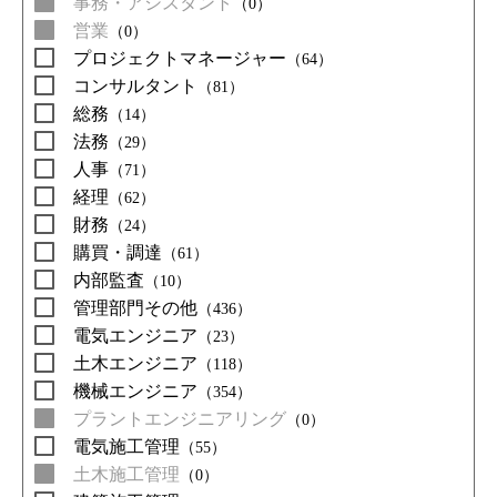
事務・アシスタント
（0）
営業
（0）
プロジェクトマネージャー
（64）
コンサルタント
（81）
総務
（14）
法務
（29）
人事
（71）
経理
（62）
財務
（24）
購買・調達
（61）
内部監査
（10）
管理部門その他
（436）
電気エンジニア
（23）
土木エンジニア
（118）
機械エンジニア
（354）
プラントエンジニアリング
（0）
電気施工管理
（55）
土木施工管理
（0）