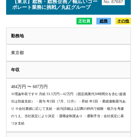
【東京】総務・総務企画／幅広いコー
No.
ポレート業務に挑戦／丸紅グループ
正社員
総務
その他
勤務地
東京都
年収
484万円 〜 607万円
※理論年収です※ 月給 33.5万円～42万円 （固定残業代30時間分を含む/超過
分は別途支給） ・賞与 年2回（7月、12月） ・昇給 年1回 ・業績連動賞与あ
り ※会社業績に応じて支給 ・給与詳細は上記際の枠内で経験・能力を考慮
のうえ、当社規定により決定 ・退職金制度あり ・通勤手当：会社規定に基
づき支給