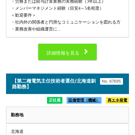
・労務または給与計算業務の実務経験（3年以上）
・メンバーマネジメント経験（目安4～5名程度）
＜歓迎要件＞
・社内外の関係者と円滑なコミュニケーションを図れる方
・業務改善や組織運営に...
詳細情報を見る
【第二種電気主任技術者選任/北海道釧
No.
路勤務】
正社員
設備管理（機械）
再エネ発電
勤務地
北海道