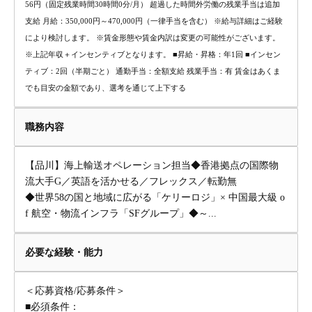
56円（固定残業時間30時間0分/月） 超過した時間外労働の残業手当は追加
支給 月給：350,000円～470,000円（一律手当を含む） ※給与詳細はご経験
により検討します。 ※賃金形態や賃金内訳は変更の可能性がございます。
※上記年収＋インセンティブとなります。 ■昇給・昇格：年1回 ■インセン
ティブ：2回（半期ごと） 通勤手当：全額支給 残業手当：有 賃金はあくま
でも目安の金額であり、選考を通じて上下する
職務内容
【品川】海上輸送オペレーション担当◆香港拠点の国際物
流大手G／英語を活かせる／フレックス／転勤無
◆世界58の国と地域に広がる「ケリーロジ」× 中国最大級 o
f 航空・物流インフラ「SFグループ」◆～...
必要な経験・能力
＜応募資格/応募条件＞
■必須条件：