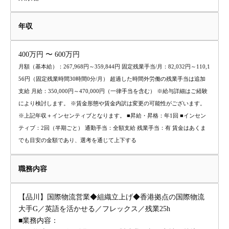
年収
400万円 〜 600万円
月額（基本給）：267,968円～359,844円 固定残業手当/月：82,032円～110,1
56円（固定残業時間30時間0分/月） 超過した時間外労働の残業手当は追加
支給 月給：350,000円～470,000円（一律手当を含む） ※給与詳細はご経験
により検討します。 ※賃金形態や賃金内訳は変更の可能性がございます。
※上記年収＋インセンティブとなります。 ■昇給・昇格：年1回 ■インセン
ティブ：2回（半期ごと） 通勤手当：全額支給 残業手当：有 賃金はあくま
でも目安の金額であり、選考を通じて上下する
職務内容
【品川】国際物流営業◆組織立上げ◆香港拠点の国際物流
大手G／英語を活かせる／フレックス／残業25h
■業務内容：