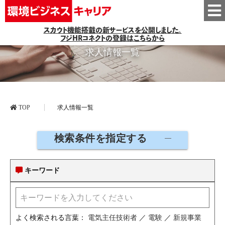
スカウト機能搭載の新サービスを公開しました。
フジHRコネクトの登録はこちらから
求人情報一覧
TOP
求人情報一覧
検索条件を指定する
キーワード
よく検索される言葉：
電気主任技術者
／
電験
／
新規事業