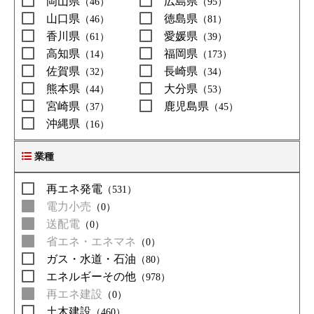
岡山県
広島県
（46）
（95）
山口県
徳島県
（46）
（81）
香川県
愛媛県
（61）
（39）
高知県
福岡県
（14）
（173）
佐賀県
長崎県
（32）
（34）
熊本県
大分県
（44）
（53）
宮崎県
鹿児島県
（37）
（45）
沖縄県
（16）
業種
再エネ発電
（531）
電力小売
（0）
送配電
（0）
省エネ・エネマネ
（0）
ガス・水道・石油
（80）
エネルギーその他
（978）
再エネ建設
（0）
土木建設
（460）