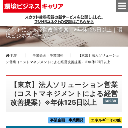
スカウト機能搭載の新サービスを公開しました。
フジHRコネクトの登録はこちらから
【東京】法人ソリューション営業（コストマネジ
メントによる経営改善提案）※年休125日以上｜環
境ビジネスキャリア
TOP
事業企画・事業開発
【東京】法人ソリューショ
ン営業（コストマネジメントによる経営改善提案）※年休125日以上
【東京】法人ソリューション営業
（コストマネジメントによる経営
改善提案）※年休125日以上
66288
事業企画・事業開発
エネルギーその他