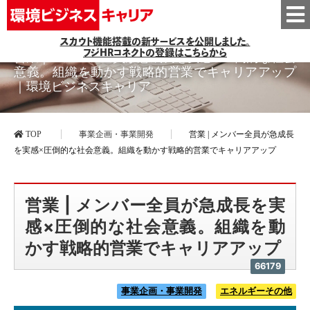
スカウト機能搭載の新サービスを公開しました。
フジHRコネクトの登録はこちらから
営業 | メンバー全員が急成長を実感×圧倒的な社会
意義。組織を動かす戦略的営業でキャリアアップ
｜環境ビジネスキャリア
TOP
事業企画・事業開発
営業 | メンバー全員が急成長
を実感×圧倒的な社会意義。組織を動かす戦略的営業でキャリアアップ
営業 | メンバー全員が急成長を実
感×圧倒的な社会意義。組織を動
かす戦略的営業でキャリアアップ
66179
事業企画・事業開発
エネルギーその他