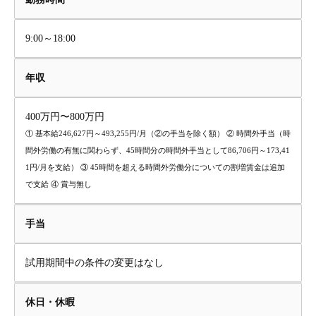
9:00～18:00
年収
400万円〜800万円
① 基本給246,627円～493,255円/月（②の手当を除く額） ② 時間外手当（時
間外労働の有無に関わらず、45時間分の時間外手当として86,706円～173,41
1円/月を支給） ③ 45時間を超える時間外労働分についての割増賃金は追加
で支給 ④ 賞与無し
手当
試用期間中の条件の変更はなし
休日・休暇