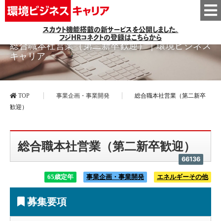
スカウト機能搭載の新サービスを公開しました。
フジHRコネクトの登録はこちらから
総合職本社営業（第二新卒歓迎）｜環境ビジネス
キャリア
TOP
事業企画・事業開発
総合職本社営業（第二新卒
歓迎）
総合職本社営業（第二新卒歓迎）
66136
65歳定年
事業企画・事業開発
エネルギーその他
募集要項