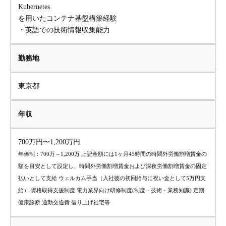
Kubernetes
を用いたコンテナ基盤構築経験
・英語での技術情報収集能力
勤務地
東京都
年収
700万円〜1,200万円
年俸制：700万～1,200万 上記金額には1ヶ月45時間の時間外労働割増賃金の
額を目安として設定し、時間外労働割増賃金および深夜労働割増賃金の固定
払いとして支給 ウェルカム手当（入社後の初回給与に祝い金として5万円支
給） 資格取得支援制度 電力業界向け研修制度(制度・技術・業務知識) 定期
健康診断 通勤交通費 借り上げ社宅等