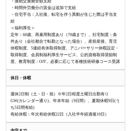
・通勤交通費全額支給
・時間外労働分の賃金は追加で支給
・住宅手当：入社後、転宅を伴う異動が生じた際は手当支
給
＜福利厚生＞
定年：60歳、再雇用制度あり（70歳まで）、社宅制度：条
件あり（会社都合で転勤となった場合）、産前産後、育児
休暇制度、5連続有休取得制度、アニバーサリー休暇設定・
取得制度、会員制福利厚生サービス、公的資格取得奨励制
度、教育制度：OJT、必要に応じて各種技術研修コース受講
休日・休暇
週休2日制（土・日・祝）※年2日程度土曜日出勤有り
GW(カレンダー通り)、年末年始（9日間）、夏期休暇9日(う
ち5日間有給)
有給休暇：年次有給休暇22日（入社半年経過後10日）
内定まで