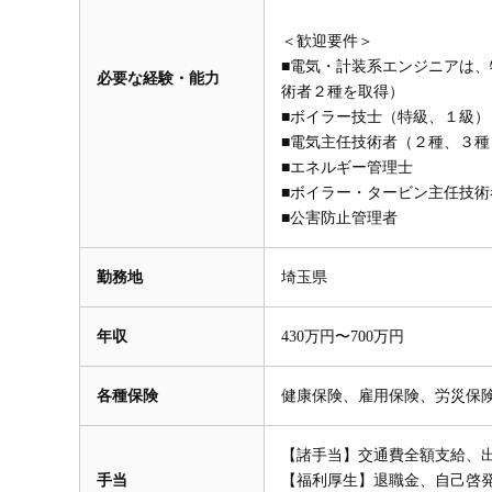
＜歓迎要件＞
■電気・計装系エンジニアは
必要な経験・能力
術者２種を取得）
■ボイラー技士（特級、１級）
■電気主任技術者（２種、３種
■エネルギー管理士
■ボイラー・タービン主任技術
■公害防止管理者
勤務地
埼玉県
年収
430万円〜700万円
各種保険
健康保険、雇用保険、労災保
【諸手当】交通費全額支給、
手当
【福利厚生】退職金、自己啓