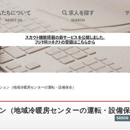
私たちについて
求人を探す
ABOUT US
SEARCH
ョン（地域冷暖房センターの運転・設備
スカウト機能搭載の新サービスを公開しました。
フジHRコネクトの登録はこちらから
ション（地域冷暖房センターの運転・設備保全）
ン（地域冷暖房センターの運転・設備保
56506