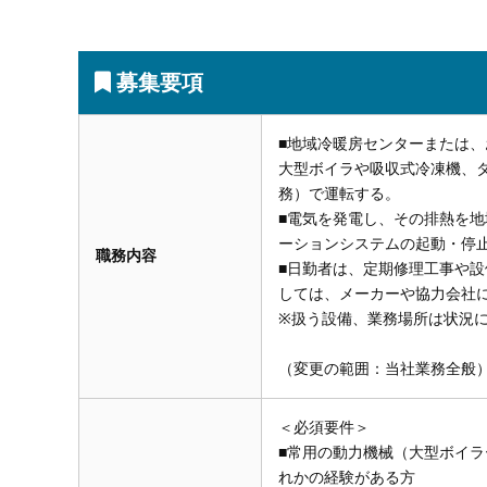
募集要項
■地域冷暖房センターまたは
大型ボイラや吸収式冷凍機、タ
務）で運転する。
■電気を発電し、その排熱を
ーションシステムの起動・停
職務内容
■日勤者は、定期修理工事や
しては、メーカーや協力会社
※扱う設備、業務場所は状況
（変更の範囲：当社業務全般
＜必須要件＞
■常用の動力機械（大型ボイ
れかの経験がある方