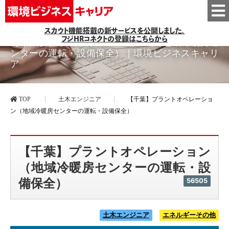
スカウト機能搭載の新サービスを公開しました。
フジHRコネクトの登録はこちらから
【千葉】プラントオペレーション（地域冷暖房セ
ンターの運転・設備保全）｜環境ビジネスキャリ
ア
TOP
土木エンジニア
【千葉】プラントオペレーショ
ン（地域冷暖房センターの運転・設備保全）
【千葉】プラントオペレーション
（地域冷暖房センターの運転・設
備保全）
56505
土木エンジニア
エネルギーその他