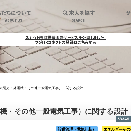
私たちについて
求人を探す
ABOUT US
SEARCH
・発電機・その他一般電気工事）に関する
スカウト機能搭載の新サービスを公開しました。
フジHRコネクトの登録はこちらから
太陽光・発電機・その他一般電気工事）に関する設計
電機・その他一般電気工事）に関する設計
53349
設備管理（電気計装）
エネルギーその