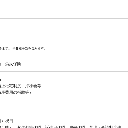
みます。 ※各種手当を含みます。
険 労災保険
当
借上社宅制度、持株会等
講座費用の補助等）
日）祝日
得可能）、永年勤続休暇、誕生日休暇、慶弔休暇、育児・介護制度他