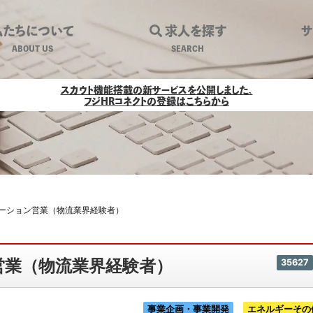
私たちについて
求人を探す
ABOUT US
SEARCH
リューション営業（物流業界経験者）｜環
スカウト機能搭載の新サービスを公開しました。
フジHRコネクトの登録はこちらから
ーション営業（物流業界経験者）
営業（物流業界経験者）
35627
事業企画・事業開発
エネルギーその