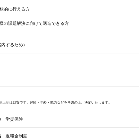
欲的に行える方
客様の課題解決に向けて邁進できる方
案内するため）
割想定 ※上記は目安です。経験・年齢・能力などを考慮の上、決定いたします。
険 労災保険
当 退職金制度