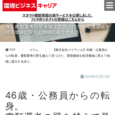
スカウト機能搭載の新サービスを公開しました。
フジHRコネクトの登録はこちらから
【株式会社バイウィル】46歳・公務員からの転
身。書類選考の壁を越えて見つけた、環境価値を
経済価値に変えて地域に還元する誇り。
TOP
コラム
【株式会社バイウィル】46歳・公務員か
らの転身。書類選考の壁を越えて見つけた、環境価値を経済価値に変えて地
域に還元する誇り。
2026年03月23日
46歳・公務員からの転
身。