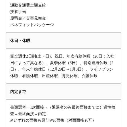
通勤交通費全額支給
扶養手当
慶弔金／災害見舞金
ベネフィットパッケージ
休日・休暇
完全週休2日制(土・日)、祝日、年次有給休暇（20日：入社
日によって異なる）、夏季休暇（3日）、特別連続休暇（2
日）、年末年始休日（12月29日～1月3日）、ライフプラン
休暇、看護休暇、出産休暇、育児休暇、介護休暇
内定まで
書類選考→1次面接→（通過者のみ最終面接までに）適性検
査→最終面接→内定
※いずれの面接も原則Web面接（対面面接も可）