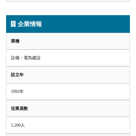
企業情報
業種
設備・電気建設
設立年
1992年
従業員数
5,200人