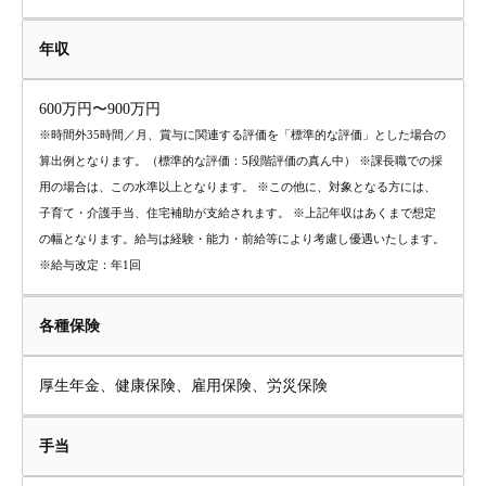
年収
600万円〜900万円
※時間外35時間／月、賞与に関連する評価を「標準的な評価」とした場合の
算出例となります。（標準的な評価：5段階評価の真ん中） ※課長職での採
用の場合は、この水準以上となります。 ※この他に、対象となる方には、
子育て・介護手当、住宅補助が支給されます。 ※上記年収はあくまで想定
の幅となります。給与は経験・能力・前給等により考慮し優遇いたします。
※給与改定：年1回
各種保険
厚生年金、健康保険、雇用保険、労災保険
手当