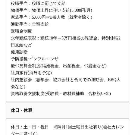
役職手当：役職に応じて支給
物価手当：物価上昇に伴い支給(5,000円/月)
家族手当：5,000円×扶養人数（就労者除く）
通勤手当：全額支給
退職金制度
永年勤続表彰：勤続10年→5万円相当の報奨金、特別休暇2
日支給など
健康診断
予防接種:インフルエンザ
慶弔見舞金制度(結婚祝金、出産祝金、弔慰金など)
社員旅行(海外を予定)
社内懇親会（忘年会、協力会社と合同での運動会、BBQ大
会など）
資格取得支援制度(受験費・教材費補助、合格祝い金)
休日・休暇
休日：土・日・祝日 ※隔月1回土曜日出社有り(会社カレン
ダーに基づく)