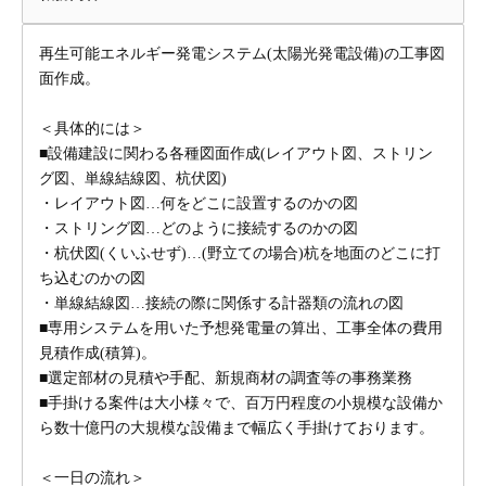
再生可能エネルギー発電システム(太陽光発電設備)の工事図
面作成。
＜具体的には＞
■設備建設に関わる各種図面作成(レイアウト図、ストリン
グ図、単線結線図、杭伏図)
・レイアウト図…何をどこに設置するのかの図
・ストリング図…どのように接続するのかの図
・杭伏図(くいふせず)…(野立ての場合)杭を地面のどこに打
ち込むのかの図
・単線結線図…接続の際に関係する計器類の流れの図
■専用システムを用いた予想発電量の算出、工事全体の費用
見積作成(積算)。
■選定部材の見積や手配、新規商材の調査等の事務業務
■手掛ける案件は大小様々で、百万円程度の小規模な設備か
ら数十億円の大規模な設備まで幅広く手掛けております。
＜一日の流れ＞